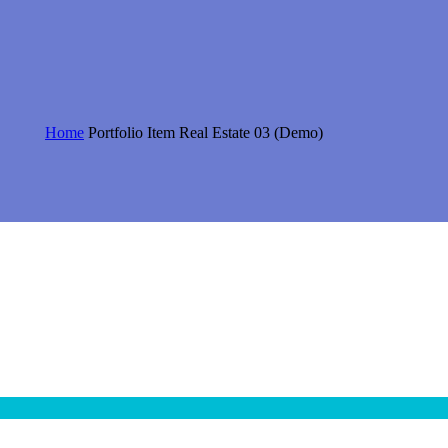
Home
Portfolio Item
Real Estate 03 (Demo)