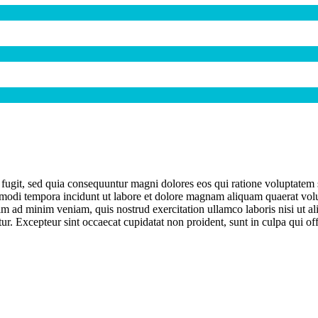
 fugit, sed quia consequuntur magni dolores eos qui ratione voluptate
s modi tempora incidunt ut labore et dolore magnam aliquam quaerat volup
m ad minim veniam, quis nostrud exercitation ullamco laboris nisi ut a
atur. Excepteur sint occaecat cupidatat non proident, sunt in culpa qui of