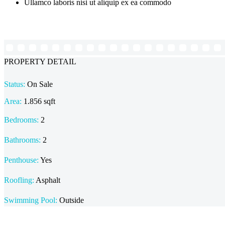
Ullamco laboris nisi ut aliquip ex ea commodo
PROPERTY DETAIL
Status:
On Sale
Area:
1.856 sqft
Bedrooms:
2
Bathrooms
:
2
Penthouse:
Yes
Roofling:
Asphalt
Swimming Pool:
Outside