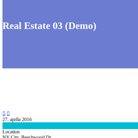
Real Estate 03 (Demo)


27. apríla 2016

Location
NY City, Beechwood Dr.