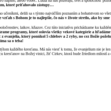
naplno, alebo vôbec. Ľudia na nás pozerajú, svet a spoločnosť pozorne 
ium, ktoré priťahovalo zástupy…
jeho učeníkmi, delili sa s týmto najväčším poznaním a bohatstvom so v
 vzťah s Bohom je to najlepšie, čo nás v živote stretlo, ako by sm
poločenstiev, laikov, kňazov. Cez túto iniciatívu prichádzame ku každ
rame programy, ktoré oslovia všetky vekové kategórie a hľadáme f
 z evanjelia, ktorý ponúkol 5 chlebov a 2 ryby, no cez Božie požehn
jíma sa o teba!
ýlom každého kresťana. Má nás viesť k tomu, že evanjelium nie je len
u kresťanov na Božej vinici, žiť Cirkev, ktorá bude žriedlom milostí a