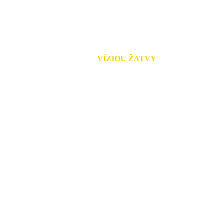
VÍZIOU ŽATVY
je priniesť evanjeli
a láske na celý víken