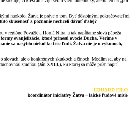
sleduje, či kresťania žijú svoju vieru autenticky, alebo len na „pol
šetkými naokolo. Žatva je práve o tom. Byť dôstojnými pokračovateľmi
e túto skúsenosť a poznanie nechceli dávať ďalej?
ému v regióne Považie a Horná Nitra, a tak napĺňame slová pápeža
ormy evanjelizácie, ktoré prinesú ovocie Ducha. Veríme v
anie sa nasýtilo niekoľko tisíc ľudí. Žatva nie je o výkonoch,
 o slovách, ale o konkrétnych skutkoch a činoch. Modlím sa, aby na
 duchovnou studňou (Ján XXIII.), ku ktorej sa môže prísť napiť
EDUARD FILO
koordinátor iniciatívy Žatva – laické ľudové misie