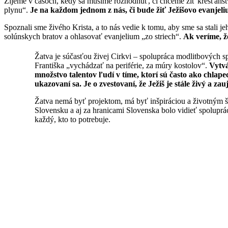
Žijeme v časoch, kedy sa musíme rozhodnúť, či chceme žiť kresťanstvo 
plynu“.
Je na každom jednom z nás, či bude žiť Ježišovo evanjel
Spoznali sme živého Krista, a to nás vedie k tomu, aby sme sa stali 
solúnskych bratov a ohlasovať evanjelium „zo striech“.
Ak veríme, že
Žatva je súčasťou živej Cirkvi – spolupráca modlitbových s
Františka „vychádzať na periférie, za múry kostolov“.
Vytvá
množstvo talentov ľudí v tíme, ktorí sú často ako chlapec
ukazovaní sa. Je o zvestovaní, že Ježiš je stále živý a zau
Žatva nemá byť projektom, má byť inšpiráciou a životným št
Slovensku a aj za hranicami Slovenska bolo vidieť spoluprác
každý, kto to potrebuje.