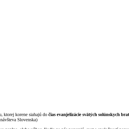
, ktorej korene siahajú do
čias evanjelizácie svätých solúnskych br
, návšteva Slovenska)