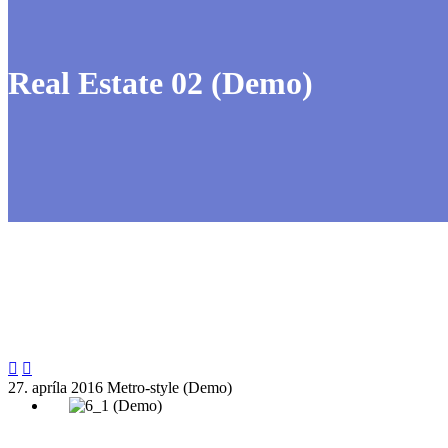
Real Estate 02 (Demo)


27. apríla 2016
Metro-style (Demo)