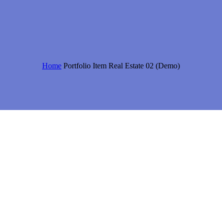
Home
Portfolio Item
Real Estate 02 (Demo)