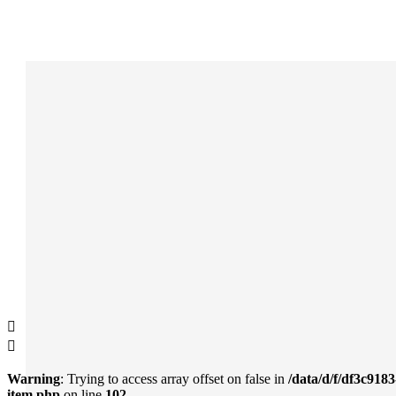


Warning
: Trying to access array offset on false in
/data/d/f/df3c918
item.php
on line
102