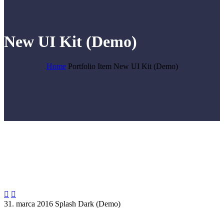
New UI Kit (Demo)
Home
Portfolio Item
New UI Kit (Demo)


31. marca 2016
Splash Dark (Demo)