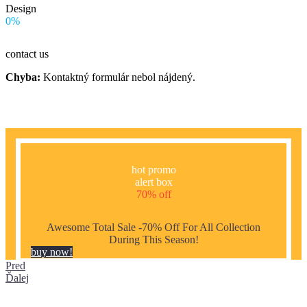
Design
0%
contact us
Chyba:
Kontaktný formulár nebol nájdený.
hot promo
alert box
70% off
Awesome Total Sale -70% Off For All Collection
During This Season!
buy now!
Pred
Ďalej