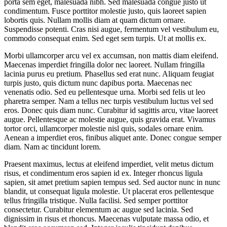
porta sem eget, malesuada nibh. Sed malesuada congue justo ut
condimentum. Fusce porttitor molestie justo, quis laoreet sapien
lobortis quis. Nullam mollis diam at quam dictum ornare.
Suspendisse potenti. Cras nisi augue, fermentum vel vestibulum eu,
commodo consequat enim. Sed eget sem turpis. Ut at mollis ex.
Morbi ullamcorper arcu vel ex accumsan, non mattis diam eleifend.
Maecenas imperdiet fringilla dolor nec laoreet. Nullam fringilla
lacinia purus eu pretium. Phasellus sed erat nunc. Aliquam feugiat
turpis justo, quis dictum nunc dapibus porta. Maecenas nec
venenatis odio. Sed eu pellentesque urna. Morbi sed felis ut leo
pharetra semper. Nam a tellus nec turpis vestibulum luctus vel sed
eros. Donec quis diam nunc. Curabitur id sagittis arcu, vitae laoreet
augue. Pellentesque ac molestie augue, quis gravida erat. Vivamus
tortor orci, ullamcorper molestie nisl quis, sodales ornare enim.
Aenean a imperdiet eros, finibus aliquet ante. Donec congue semper
diam. Nam ac tincidunt lorem.
Praesent maximus, lectus at eleifend imperdiet, velit metus dictum
risus, et condimentum eros sapien id ex. Integer rhoncus ligula
sapien, sit amet pretium sapien tempus sed. Sed auctor nunc in nunc
blandit, ut consequat ligula molestie. Ut placerat eros pellentesque
tellus fringilla tristique. Nulla facilisi. Sed semper porttitor
consectetur. Curabitur elementum ac augue sed lacinia. Sed
dignissim in risus et rhoncus. Maecenas vulputate massa odio, et