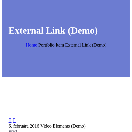
External Link (Demo)
Home
Portfolio Item
External Link (Demo)


6. februára 2016
Video Elements (Demo)
Pred