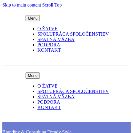
Skip to main content
Scroll Top
Menu
O ŽATVE
SPOLUPRÁCA SPOLOČENSTIEV
SPÄTNÁ VÄZBA
PODPORA
KONTAKT
Menu
O ŽATVE
SPOLUPRÁCA SPOLOČENSTIEV
SPÄTNÁ VÄZBA
PODPORA
KONTAKT
Branding & Consulting
Trendy Style