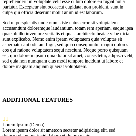
reprehenderit in voluptate velit esse cillum dolore eu fugiat nulla
pariatur. Excepteur sint occaecat cupidatat non proident, sunt in
culpa qui officia deserunt mollit anim id est laborum.
Sed ut perspiciatis unde omnis iste natus error sit voluptatem
accusantium doloremque laudantium, totam rem aperiam, eaque ipsa
quae ab illo inventore veritatis et quasi architecto beatae vitae dicta
sunt explicabo. Nemo enim ipsam voluptatem quia voluptas sit
aspernatur aut odit aut fugit, sed quia consequuntur magni dolores
eos qui ratione voluptatem sequi nesciunt. Neque porro quisquam
est, qui dolorem ipsum quia dolor sit amet, consectetur, adipisci velit,
sed quia non numquam eius modi tempora incidunt ut labore et
dolore magnam aliquam quaerat voluptatem.
ADDITIONAL FEATURES


Lorem Ipsum (Demo)
Lorem ipsum dolor sit ametcon sectetur adipisicing elit, sed
doiusmod tempor incidi labore et dolore magna