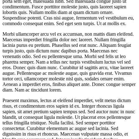
porta sem eget, malesuada nibh. Sed malesuada congue justo ut
condimentum. Fusce porttitor molestie justo, quis laoreet sapien
lobortis quis. Nullam mollis diam at quam dictum ornare.
Suspendisse potenti. Cras nisi augue, fermentum vel vestibulum eu,
commodo consequat enim. Sed eget sem turpis. Ut at mollis ex.
Morbi ullamcorper arcu vel ex accumsan, non mattis diam eleifend.
Maecenas imperdiet fringilla dolor nec laoreet. Nullam fringilla
lacinia purus eu pretium. Phasellus sed erat nunc. Aliquam feugiat
turpis justo, quis dictum nunc dapibus porta. Maecenas nec
venenatis odio. Sed eu pellentesque urna. Morbi sed felis ut leo
pharetra semper. Nam a tellus nec turpis vestibulum luctus vel sed
eros. Donec quis diam nunc. Curabitur id sagittis arcu, vitae laoreet
augue. Pellentesque ac molestie augue, quis gravida erat. Vivamus
tortor orci, ullamcorper molestie nisl quis, sodales ornare enim.
Aenean a imperdiet eros, finibus aliquet ante. Donec congue semper
diam. Nam ac tincidunt lorem.
Praesent maximus, lectus at eleifend imperdiet, velit metus dictum
risus, et condimentum eros sapien id ex. Integer rhoncus ligula
sapien, sit amet pretium sapien tempus sed. Sed auctor nunc in nunc
blandit, ut consequat ligula molestie. Ut placerat eros pellentesque
tellus fringilla tristique. Nulla facilisi. Sed semper porttitor
consectetur. Curabitur elementum ac augue sed lacinia. Sed
dignissim in risus et rhoncus. Maecenas vulputate massa odio, et