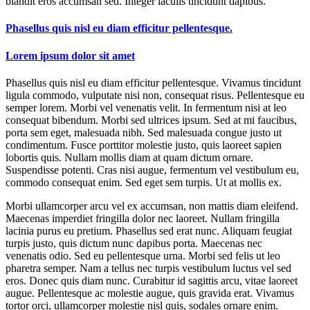
blandit eros accumsan sed. Integer iaculis tincidunt dapibus.
Phasellus quis nisl eu diam efficitur pellentesque.
Lorem ipsum dolor sit amet
Phasellus quis nisl eu diam efficitur pellentesque. Vivamus tincidunt
ligula commodo, vulputate nisi non, consequat risus. Pellentesque eu
semper lorem. Morbi vel venenatis velit. In fermentum nisi at leo
consequat bibendum. Morbi sed ultrices ipsum. Sed at mi faucibus,
porta sem eget, malesuada nibh. Sed malesuada congue justo ut
condimentum. Fusce porttitor molestie justo, quis laoreet sapien
lobortis quis. Nullam mollis diam at quam dictum ornare.
Suspendisse potenti. Cras nisi augue, fermentum vel vestibulum eu,
commodo consequat enim. Sed eget sem turpis. Ut at mollis ex.
Morbi ullamcorper arcu vel ex accumsan, non mattis diam eleifend.
Maecenas imperdiet fringilla dolor nec laoreet. Nullam fringilla
lacinia purus eu pretium. Phasellus sed erat nunc. Aliquam feugiat
turpis justo, quis dictum nunc dapibus porta. Maecenas nec
venenatis odio. Sed eu pellentesque urna. Morbi sed felis ut leo
pharetra semper. Nam a tellus nec turpis vestibulum luctus vel sed
eros. Donec quis diam nunc. Curabitur id sagittis arcu, vitae laoreet
augue. Pellentesque ac molestie augue, quis gravida erat. Vivamus
tortor orci, ullamcorper molestie nisl quis, sodales ornare enim.