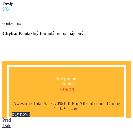
Design
0%
contact us
Chyba:
Kontaktný formulár nebol nájdený.
hot promo
alert box
70% off
Awesome Total Sale -70% Off For All Collection During
This Season!
buy now!
Pred
Ďalej