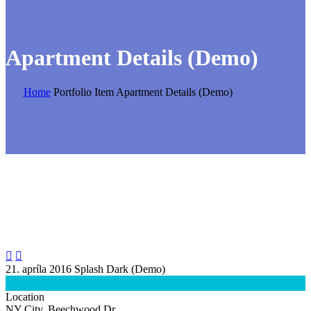
Apartment Details (Demo)
Home
Portfolio Item
Apartment Details (Demo)


21. apríla 2016
Splash Dark (Demo)

Location
NY City, Beechwood Dr.