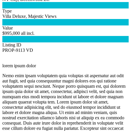

Type
Villa Deluxe, Majestic Views

Value
$995,000 all incl.

Listing ID
PROP-9113 VD
lorem ipsum dolor
Nemo enim ipsam voluptatem quia voluptas sit aspernatur aut odit
aut fugit, sed quia consequuntur magni dolores eos qui ratione
voluptatem sequi nesciunt. Neque porro quisquam est, qui dolorem
ipsum quia dolor sit amet, consectetur, adipisci velit, sed quia non
numquam eius modi tempora incidunt ut labore et dolore magnam
aliquam quaerat volupta tem. Lorem ipsum dolor sit amet,
consectetur adipisicing elit, sed do eiusmod tempor incididunt ut
labore et dolore magna aliqua. Ut enim ad minim veniam, quis
nostrud exercitation ullamco laboris nisi ut aliquip ex ea commodo
consequat. Duis aute irure dolor in reprehenderit in voluptate velit
esse cillum dolore eu fugiat nulla pariatur. Excepteur sint occaecat