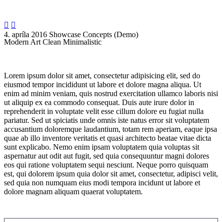


4. apríla 2016
Showcase Concepts (Demo)
Modern Art
Clean Minimalistic
Lorem ipsum dolor sit amet, consectetur adipisicing elit, sed do
eiusmod tempor incididunt ut labore et dolore magna aliqua. Ut
enim ad minim veniam, quis nostrud exercitation ullamco laboris nisi
ut aliquip ex ea commodo consequat. Duis aute irure dolor in
reprehenderit in voluptate velit esse cillum dolore eu fugiat nulla
pariatur. Sed ut spiciatis unde omnis iste natus error sit voluptatem
accusantium doloremque laudantium, totam rem aperiam, eaque ipsa
quae ab illo inventore veritatis et quasi architecto beatae vitae dicta
sunt explicabo. Nemo enim ipsam voluptatem quia voluptas sit
aspernatur aut odit aut fugit, sed quia consequuntur magni dolores
eos qui ratione voluptatem sequi nesciunt. Neque porro quisquam
est, qui dolorem ipsum quia dolor sit amet, consectetur, adipisci velit,
sed quia non numquam eius modi tempora incidunt ut labore et
dolore magnam aliquam quaerat voluptatem.