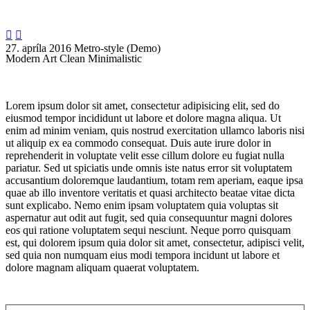


27. apríla 2016
Metro-style (Demo)
Modern Art
Clean Minimalistic
Lorem ipsum dolor sit amet, consectetur adipisicing elit, sed do
eiusmod tempor incididunt ut labore et dolore magna aliqua. Ut
enim ad minim veniam, quis nostrud exercitation ullamco laboris nisi
ut aliquip ex ea commodo consequat. Duis aute irure dolor in
reprehenderit in voluptate velit esse cillum dolore eu fugiat nulla
pariatur. Sed ut spiciatis unde omnis iste natus error sit voluptatem
accusantium doloremque laudantium, totam rem aperiam, eaque ipsa
quae ab illo inventore veritatis et quasi architecto beatae vitae dicta
sunt explicabo. Nemo enim ipsam voluptatem quia voluptas sit
aspernatur aut odit aut fugit, sed quia consequuntur magni dolores
eos qui ratione voluptatem sequi nesciunt. Neque porro quisquam
est, qui dolorem ipsum quia dolor sit amet, consectetur, adipisci velit,
sed quia non numquam eius modi tempora incidunt ut labore et
dolore magnam aliquam quaerat voluptatem.