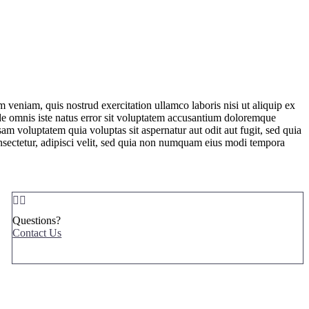
 veniam, quis nostrud exercitation ullamco laboris nisi ut aliquip ex
unde omnis iste natus error sit voluptatem accusantium doloremque
am voluptatem quia voluptas sit aspernatur aut odit aut fugit, sed quia
nsectetur, adipisci velit, sed quia non numquam eius modi tempora


Questions?
Contact Us