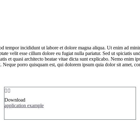
od tempor incididunt ut labore et dolore magna aliqua. Ut enim ad minim
ate velit esse cillum dolore eu fugiat nulla pariatur. Sed ut spiciatis 
tis et quasi architecto beatae vitae dicta sunt explicabo. Nemo enim ips
. Neque porro quisquam est, qui dolorem ipsum quia dolor sit amet, co


Download
application example