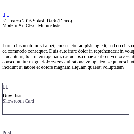


31. marca 2016
Splash Dark (Demo)
Modern Art
Clean Minimalistic
Lorem ipsum dolor sit amet, consectetur adipisicing elit, sed do eiusm
ea commodo consequat. Duis aute irure dolor in reprehenderit in volupt
laudantium, totam rem aperiam, eaque ipsa quae ab illo inventore verita
consequuntur magni dolores eos qui ratione voluptatem sequi nesciunt
incidunt ut labore et dolore magnam aliquam quaerat voluptatem.


Download
Showroom Card
Pred