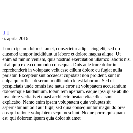


6. apríla 2016
Lorem ipsum dolor sit amet, consectetur adipisicing elit, sed do
eiusmod tempor incididunt ut labore et dolore magna aliqua. Ut
enim ad minim veniam, quis nostrud exercitation ullamco laboris nisi
ut aliquip ex ea commodo consequat. Duis aute irure dolor in
reprehenderit in voluptate velit esse cillum dolore eu fugiat nulla
pariatur. Excepteur sint occaecat cupidatat non proident, sunt in
culpa qui officia deserunt mollit anim id est laborum. Sed ut
perspiciatis unde omnis iste natus error sit voluptatem accusantium
doloremque laudantium, totam rem aperiam, eaque ipsa quae ab illo
inventore veritatis et quasi architecto beatae vitae dicta sunt
explicabo. Nemo enim ipsam voluptatem quia voluptas sit
aspernatur aut odit aut fugit, sed quia consequuntur magni dolores
eos qui ratione voluptatem sequi nesciunt. Neque porro quisquam
est, qui dolorem ipsum quia dolor sit amet.