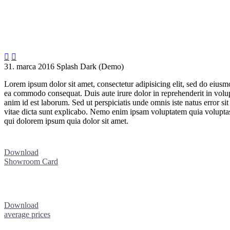


31. marca 2016
Splash Dark (Demo)
Lorem ipsum dolor sit amet, consectetur adipisicing elit, sed do eiusm
ea commodo consequat. Duis aute irure dolor in reprehenderit in volupta
anim id est laborum. Sed ut perspiciatis unde omnis iste natus error s
vitae dicta sunt explicabo. Nemo enim ipsam voluptatem quia voluptas 
qui dolorem ipsum quia dolor sit amet.
Download
Showroom Card
Download
average prices