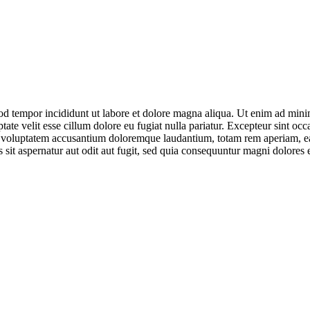
od tempor incididunt ut labore et dolore magna aliqua. Ut enim ad minim
te velit esse cillum dolore eu fugiat nulla pariatur. Excepteur sint occa
it voluptatem accusantium doloremque laudantium, totam rem aperiam, eaqu
sit aspernatur aut odit aut fugit, sed quia consequuntur magni dolores